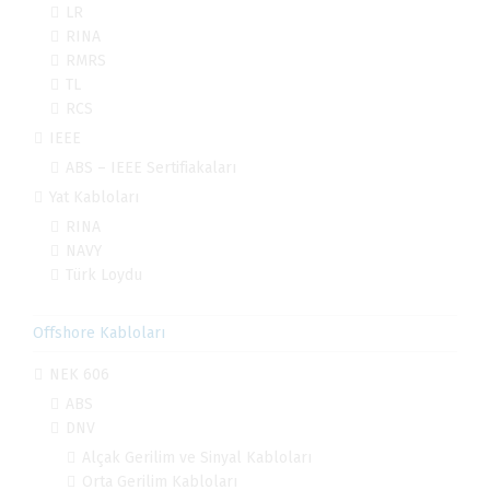
LR
RINA
RMRS
TL
RCS
IEEE
ABS – IEEE Sertifiakaları
Yat Kabloları
RINA
NAVY
Türk Loydu
Offshore Kabloları
NEK 606
ABS
DNV
Alçak Gerilim ve Sinyal Kabloları
Orta Gerilim Kabloları