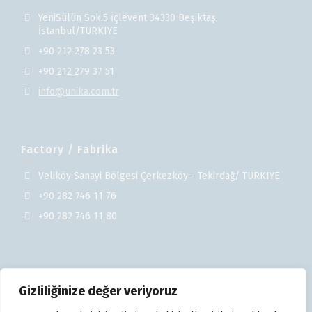
YeniSülün Sok.5 İçlevent 34330 Beşiktaş,
İstanbul/TURKIYE
+90 212 278 23 53
+90 212 279 37 51
info@unika.com.tr
Factory / Fabrika
Veliköy Sanayi Bölgesi Çerkezköy - Tekirdağ/ TURKIYE
+90 282 746 11 76
+90 282 746 11 80
Gizliliğinize değer veriyoruz