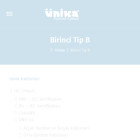
Birinci Tip B
Home
Birinci Tip B
Gemi Kabloları
IEC Onaylı
ABS – IEC Sertfikaları
BV – IEC Sertifikaları
ClassNK
DNV-GL
Alçak Gerilim ve Sinyal Kabloları
Orta Gerilim Kabloları