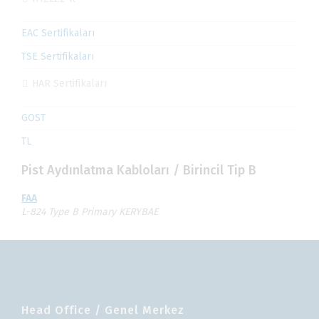
EAC Sertifikaları
TSE Sertifikaları
HAR Sertifikaları
GOST
TL
Pist Aydınlatma Kabloları / Birincil Tip B
FAA
L-824 Type B Primary KERYBAE
Head Office / Genel Merkez