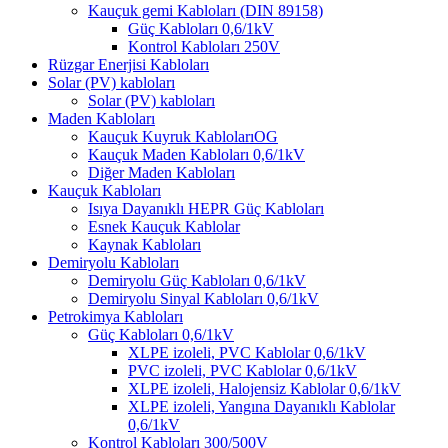
Kauçuk gemi Kabloları (DIN 89158)
Güç Kabloları 0,6/1kV
Kontrol Kabloları 250V
Rüzgar Enerjisi Kabloları
Solar (PV) kabloları
Solar (PV) kabloları
Maden Kabloları
Kauçuk Kuyruk KablolarıOG
Kauçuk Maden Kabloları 0,6/1kV
Diğer Maden Kabloları
Kauçuk Kabloları
Isıya Dayanıklı HEPR Güç Kabloları
Esnek Kauçuk Kablolar
Kaynak Kabloları
Demiryolu Kabloları
Demiryolu Güç Kabloları 0,6/1kV
Demiryolu Sinyal Kabloları 0,6/1kV
Petrokimya Kabloları
Güç Kabloları 0,6/1kV
XLPE izoleli, PVC Kablolar 0,6/1kV
PVC izoleli, PVC Kablolar 0,6/1kV
XLPE izoleli, Halojensiz Kablolar 0,6/1kV
XLPE izoleli, Yangına Dayanıklı Kablolar
0,6/1kV
Kontrol Kabloları 300/500V