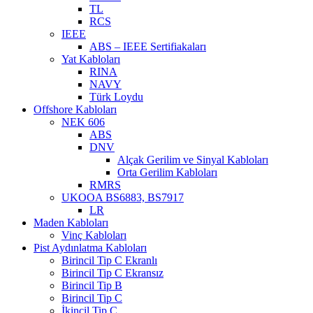
TL
RCS
IEEE
ABS – IEEE Sertifiakaları
Yat Kabloları
RINA
NAVY
Türk Loydu
Offshore Kabloları
NEK 606
ABS
DNV
Alçak Gerilim ve Sinyal Kabloları
Orta Gerilim Kabloları
RMRS
UKOOA BS6883, BS7917
LR
Maden Kabloları
Vinç Kabloları
Pist Aydınlatma Kabloları
Birincil Tip C Ekranlı
Birincil Tip C Ekransız
Birincil Tip B
Birincil Tip C
İkincil Tip C