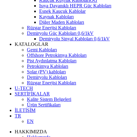
Kauçuk Kuyruk KablolarıOG
Isıya Dayanıklı HEPR Güç Kabloları
Esnek Kauçuk Kablolar
Kaynak Kabloları
Diğer Maden Kabloları
Rüzgar Enerjisi Kabloları
Demiryolu Güç Kabloları 0,6/1kV
Demiryolu Sinyal Kabloları 0,6/1kV
KATALOGLAR
Gemi Kabloları
Offshore Petrokimya Kabloları
Pist Aydınlatma Kabloları
Petrokimya Kabloları
Solar (PV) kabloları
Demiryolu Kabloları
Rüzgar Enerjisi Kabloları
U-TECH
SERTİFİKALAR
Kalite Sistem Belgeleri
Ürün Sertifikaları
İLETİŞİM
TR
EN
HAKKIMIZDA