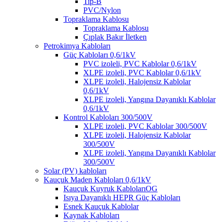
Tip-B
PVC/Nylon
Topraklama Kablosu
Topraklama Kablosu
Çıplak Bakır İletken
Petrokimya Kabloları
Güç Kabloları 0,6/1kV
PVC izoleli, PVC Kablolar 0,6/1kV
XLPE izoleli, PVC Kablolar 0,6/1kV
XLPE izoleli, Halojensiz Kablolar
0,6/1kV
XLPE izoleli, Yangına Dayanıklı Kablolar
0,6/1kV
Kontrol Kabloları 300/500V
XLPE izoleli, PVC Kablolar 300/500V
XLPE izoleli, Halojensiz Kablolar
300/500V
XLPE izoleli, Yangına Dayanıklı Kablolar
300/500V
Solar (PV) kabloları
Kauçuk Maden Kabloları 0,6/1kV
Kauçuk Kuyruk KablolarıOG
Isıya Dayanıklı HEPR Güç Kabloları
Esnek Kauçuk Kablolar
Kaynak Kabloları