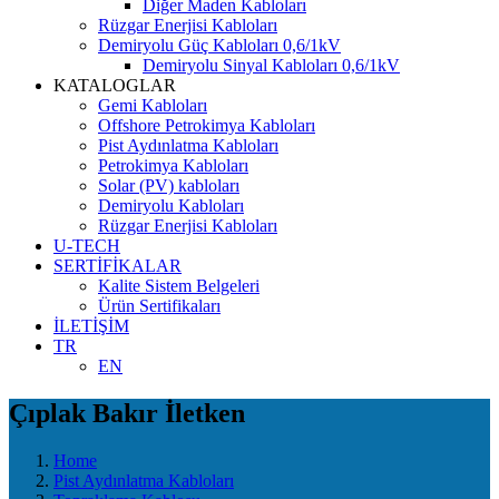
Diğer Maden Kabloları
Rüzgar Enerjisi Kabloları
Demiryolu Güç Kabloları 0,6/1kV
Demiryolu Sinyal Kabloları 0,6/1kV
KATALOGLAR
Gemi Kabloları
Offshore Petrokimya Kabloları
Pist Aydınlatma Kabloları
Petrokimya Kabloları
Solar (PV) kabloları
Demiryolu Kabloları
Rüzgar Enerjisi Kabloları
U-TECH
SERTİFİKALAR
Kalite Sistem Belgeleri
Ürün Sertifikaları
İLETİŞİM
TR
EN
Çıplak Bakır İletken
Home
Pist Aydınlatma Kabloları