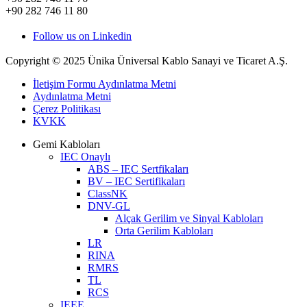
+90 282 746 11 80
Follow us on Linkedin
Copyright © 2025 Ünika Üniversal Kablo Sanayi ve Ticaret A.Ş.
İletişim Formu Aydınlatma Metni
Aydınlatma Metni
Çerez Politikası
KVKK
Gemi Kabloları
IEC Onaylı
ABS – IEC Sertfikaları
BV – IEC Sertifikaları
ClassNK
DNV-GL
Alçak Gerilim ve Sinyal Kabloları
Orta Gerilim Kabloları
LR
RINA
RMRS
TL
RCS
IEEE