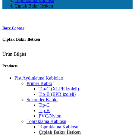
Topraklama Kablosu
Çıplak Bakır İletken
Bare Copper
Çıplak Bakır İletken
Ürün Bilgisi
Products
Pist Aydınlatma Kabloları
Primer Kablo
Tip-C (XLPE izoleli)
Tip-B (EPR izoleli)
Sekonder Kablo
Tip-C
Tip-B
PVC/Nylon
Topraklama Kablosu
Topraklama Kablosu
Çıplak Bakır İletken