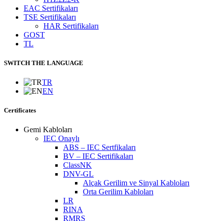
EAC Sertifikaları
TSE Sertifikaları
HAR Sertifikaları
GOST
TL
SWITCH THE LANGUAGE
TR
EN
Certificates
Gemi Kabloları
IEC Onaylı
ABS – IEC Sertfikaları
BV – IEC Sertifikaları
ClassNK
DNV-GL
Alçak Gerilim ve Sinyal Kabloları
Orta Gerilim Kabloları
LR
RINA
RMRS