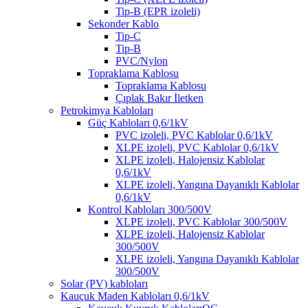
Tip-B (EPR izoleli)
Sekonder Kablo
Tip-C
Tip-B
PVC/Nylon
Topraklama Kablosu
Topraklama Kablosu
Çıplak Bakır İletken
Petrokimya Kabloları
Güç Kabloları 0,6/1kV
PVC izoleli, PVC Kablolar 0,6/1kV
XLPE izoleli, PVC Kablolar 0,6/1kV
XLPE izoleli, Halojensiz Kablolar
0,6/1kV
XLPE izoleli, Yangına Dayanıklı Kablolar
0,6/1kV
Kontrol Kabloları 300/500V
XLPE izoleli, PVC Kablolar 300/500V
XLPE izoleli, Halojensiz Kablolar
300/500V
XLPE izoleli, Yangına Dayanıklı Kablolar
300/500V
Solar (PV) kabloları
Kauçuk Maden Kabloları 0,6/1kV