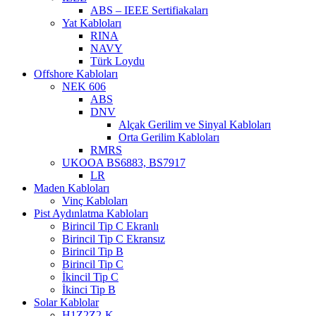
ABS – IEEE Sertifiakaları
Yat Kabloları
RINA
NAVY
Türk Loydu
Offshore Kabloları
NEK 606
ABS
DNV
Alçak Gerilim ve Sinyal Kabloları
Orta Gerilim Kabloları
RMRS
UKOOA BS6883, BS7917
LR
Maden Kabloları
Vinç Kabloları
Pist Aydınlatma Kabloları
Birincil Tip C Ekranlı
Birincil Tip C Ekransız
Birincil Tip B
Birincil Tip C
İkincil Tip C
İkinci Tip B
Solar Kablolar
H1Z2Z2-K