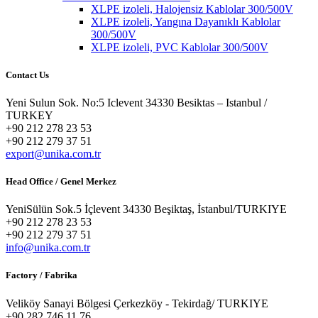
XLPE izoleli, Halojensiz Kablolar 300/500V
XLPE izoleli, Yangına Dayanıklı Kablolar
300/500V
XLPE izoleli, PVC Kablolar 300/500V
Contact Us
Yeni Sulun Sok. No:5 Iclevent 34330 Besiktas – Istanbul /
TURKEY
+90 212 278 23 53
+90 212 279 37 51
export@unika.com.tr
Head Office / Genel Merkez
YeniSülün Sok.5 İçlevent 34330 Beşiktaş, İstanbul/TURKIYE
+90 212 278 23 53
+90 212 279 37 51
info@unika.com.tr
Factory / Fabrika
Veliköy Sanayi Bölgesi Çerkezköy - Tekirdağ/ TURKIYE
+90 282 746 11 76