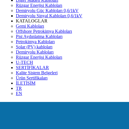
Diğer Maden Kabloları
Rüzgar Enerjisi Kabloları
Demiryolu Güç Kabloları 0,6/1kV
Demiryolu Sinyal Kabloları 0,6/1kV
KATALOGLAR
Gemi Kabloları
Offshore Petrokimya Kabloları
Pist Aydınlatma Kabloları
Petrokimya Kabloları
Solar (PV) kabloları
Demiryolu Kabloları
Rüzgar Enerjisi Kabloları
U-TECH
SERTİFİKALAR
Kalite Sistem Belgeleri
Ürün Sertifikaları
İLETİŞİM
TR
EN