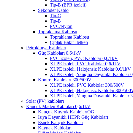
Tip-B (EPR izoleli)
Sekonder Kablo
Tip-C
Tip-B
PVC/Nylon
Topraklama Kablosu
Topraklama Kablosu
Çıplak Bakır İletken
Petrokimya Kabloları
Güç Kabloları 0,6/1kV
PVC izoleli, PVC Kablolar 0,6/1kV
XLPE izoleli, PVC Kablolar 0,6/1kV
XLPE izoleli, Halojensiz Kablolar 0,6/1kV
XLPE izoleli, Yangına Dayanıklı Kablolar 
Kontrol Kabloları 300/500V
XLPE izoleli, PVC Kablolar 300/500V
XLPE izoleli, Halojensiz Kablolar 300/500
XLPE izoleli, Yangına Dayanıklı Kablolar
Solar (PV) kabloları
Kauçuk Maden Kabloları 0,6/1kV
Kauçuk Kuyruk KablolarıOG
Isıya Dayanıklı HEPR Güç Kabloları
Esnek Kauçuk Kablolar
Kaynak Kabloları