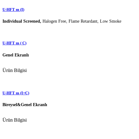
U-HFT m (I)
Individual Screened,
Halogen Free, Flame Retardant, Low Smoke
U-HFT m ( C)
Genel Ekranlı
Ürün Bilgisi
U-HFT m (I+C)
Bireysel&Genel Ekranlı
Ürün Bilgisi