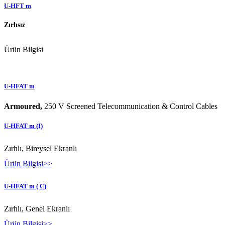
U-HFT m
Zırhsız
Ürün Bilgisi
U-HFAT m
Armoured,
250 V Screened Telecommunication & Control Cables
U-HFAT m (I)
Zırhlı, Bireysel Ekranlı
Ürün Bilgisi>>
U-HFAT m ( C)
Zırhlı, Genel Ekranlı
Ürün Bilgisi>>