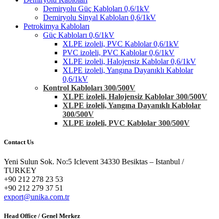
Demiryolu Güç Kabloları 0,6/1kV
Demiryolu Sinyal Kabloları 0,6/1kV
Petrokimya Kabloları
Güç Kabloları 0,6/1kV
XLPE izoleli, PVC Kablolar 0,6/1kV
PVC izoleli, PVC Kablolar 0,6/1kV
XLPE izoleli, Halojensiz Kablolar 0,6/1kV
XLPE izoleli, Yangına Dayanıklı Kablolar
0,6/1kV
Kontrol Kabloları 300/500V
XLPE izoleli, Halojensiz Kablolar 300/500V
XLPE izoleli, Yangına Dayanıklı Kablolar
300/500V
XLPE izoleli, PVC Kablolar 300/500V
Contact Us
Yeni Sulun Sok. No:5 Iclevent 34330 Besiktas – Istanbul /
TURKEY
+90 212 278 23 53
+90 212 279 37 51
export@unika.com.tr
Head Office / Genel Merkez