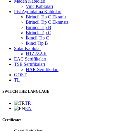
Maden Kabloları
Vinç Kabloları
Pist Aydınlatma Kabloları
Birincil Tip C Ekranlı
Birincil Tip C Ekransız
Birincil Tip B
Birincil Tip C
İkincil Tip C
İkinci Tip B
Solar Kablolar
H1Z2Z2-K
EAC Sertifikaları
TSE Sertifikaları
HAR Sertifikaları
GOST
TL
SWITCH THE LANGUAGE
TR
EN
Certificates