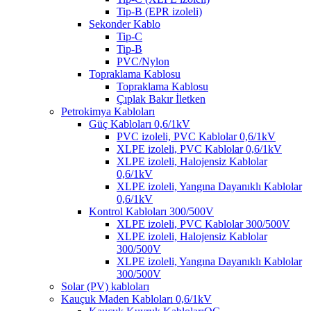
Tip-B (EPR izoleli)
Sekonder Kablo
Tip-C
Tip-B
PVC/Nylon
Topraklama Kablosu
Topraklama Kablosu
Çıplak Bakır İletken
Petrokimya Kabloları
Güç Kabloları 0,6/1kV
PVC izoleli, PVC Kablolar 0,6/1kV
XLPE izoleli, PVC Kablolar 0,6/1kV
XLPE izoleli, Halojensiz Kablolar
0,6/1kV
XLPE izoleli, Yangına Dayanıklı Kablolar
0,6/1kV
Kontrol Kabloları 300/500V
XLPE izoleli, PVC Kablolar 300/500V
XLPE izoleli, Halojensiz Kablolar
300/500V
XLPE izoleli, Yangına Dayanıklı Kablolar
300/500V
Solar (PV) kabloları
Kauçuk Maden Kabloları 0,6/1kV