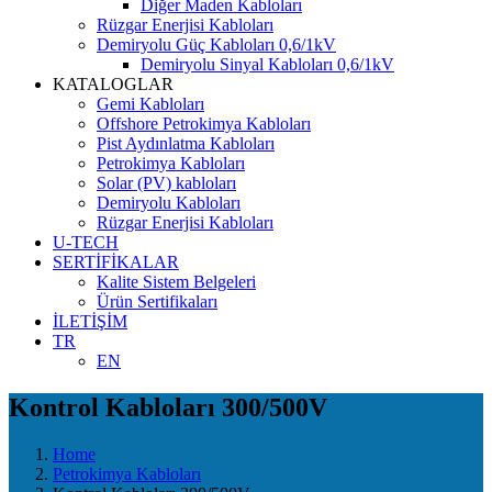
Diğer Maden Kabloları
Rüzgar Enerjisi Kabloları
Demiryolu Güç Kabloları 0,6/1kV
Demiryolu Sinyal Kabloları 0,6/1kV
KATALOGLAR
Gemi Kabloları
Offshore Petrokimya Kabloları
Pist Aydınlatma Kabloları
Petrokimya Kabloları
Solar (PV) kabloları
Demiryolu Kabloları
Rüzgar Enerjisi Kabloları
U-TECH
SERTİFİKALAR
Kalite Sistem Belgeleri
Ürün Sertifikaları
İLETİŞİM
TR
EN
Kontrol Kabloları 300/500V
Home
Petrokimya Kabloları