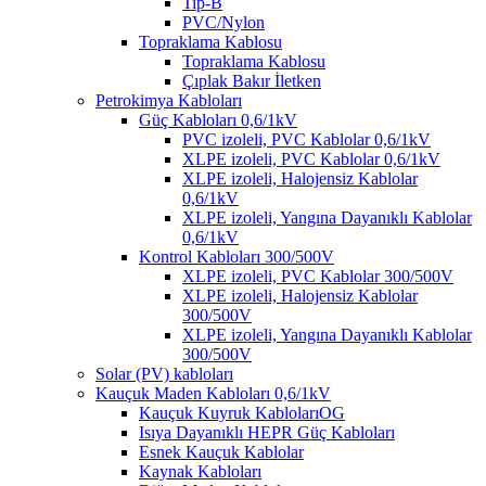
Tip-B
PVC/Nylon
Topraklama Kablosu
Topraklama Kablosu
Çıplak Bakır İletken
Petrokimya Kabloları
Güç Kabloları 0,6/1kV
PVC izoleli, PVC Kablolar 0,6/1kV
XLPE izoleli, PVC Kablolar 0,6/1kV
XLPE izoleli, Halojensiz Kablolar
0,6/1kV
XLPE izoleli, Yangına Dayanıklı Kablolar
0,6/1kV
Kontrol Kabloları 300/500V
XLPE izoleli, PVC Kablolar 300/500V
XLPE izoleli, Halojensiz Kablolar
300/500V
XLPE izoleli, Yangına Dayanıklı Kablolar
300/500V
Solar (PV) kabloları
Kauçuk Maden Kabloları 0,6/1kV
Kauçuk Kuyruk KablolarıOG
Isıya Dayanıklı HEPR Güç Kabloları
Esnek Kauçuk Kablolar
Kaynak Kabloları