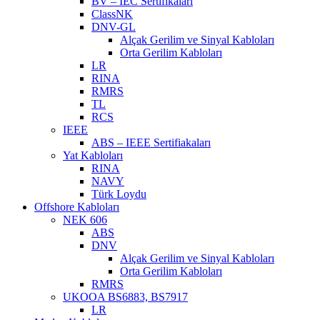
BV – IEC Sertifikaları
ClassNK
DNV-GL
Alçak Gerilim ve Sinyal Kabloları
Orta Gerilim Kabloları
LR
RINA
RMRS
TL
RCS
IEEE
ABS – IEEE Sertifiakaları
Yat Kabloları
RINA
NAVY
Türk Loydu
Offshore Kabloları
NEK 606
ABS
DNV
Alçak Gerilim ve Sinyal Kabloları
Orta Gerilim Kabloları
RMRS
UKOOA BS6883, BS7917
LR