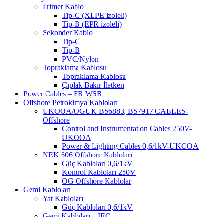
Primer Kablo
Tip-C (XLPE izoleli)
Tip-B (EPR izoleli)
Sekonder Kablo
Tip-C
Tip-B
PVC/Nylon
Topraklama Kablosu
Topraklama Kablosu
Çıplak Bakır İletken
Power Cables – FR WSR
Offshore Petrokimya Kabloları
UKOOA/OGUK BS6883, BS7917 CABLES-
Offshore
Control and Instrumentation Cables 250V-
UKOOA
Power & Lighting Cables 0,6/1kV-UKOOA
NEK 606 Offshore Kabloları
Güç Kabloları 0,6/1kV
Kontrol Kabloları 250V
OG Offshore Kablolar
Gemi Kabloları
Yat Kabloları
Güç Kabloları 0,6/1kV
Gemi Kabloları – IEC