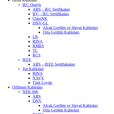
Gemi Kabloları
IEC Onaylı
ABS – IEC Sertfikaları
BV – IEC Sertifikaları
ClassNK
DNV-GL
Alçak Gerilim ve Sinyal Kabloları
Orta Gerilim Kabloları
LR
RINA
RMRS
TL
RCS
IEEE
ABS – IEEE Sertifiakaları
Yat Kabloları
RINA
NAVY
Türk Loydu
Offshore Kabloları
NEK 606
ABS
DNV
Alçak Gerilim ve Sinyal Kabloları
Orta Gerilim Kabloları