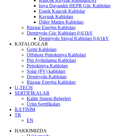
Kauçuk Kuyruk KablolarıOG
Isıya Dayanıklı HEPR Güç Kabloları
Esnek Kauçuk Kablolar
Kaynak Kabloları
Diğer Maden Kabloları
Rüzgar Enerjisi Kabloları
Demiryolu Güç Kabloları 0,6/1kV
Demiryolu Sinyal Kabloları 0,6/1kV
KATALOGLAR
Gemi Kabloları
Offshore Petrokimya Kabloları
Pist Aydınlatma Kabloları
Petrokimya Kabloları
Solar (PV) kabloları
Demiryolu Kabloları
Rüzgar Enerjisi Kabloları
U-TECH
SERTİFİKALAR
Kalite Sistem Belgeleri
Ürün Sertifikaları
İLETİŞİM
TR
EN
HAKKIMIZDA