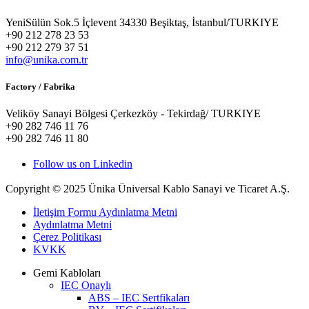
YeniSülün Sok.5 İçlevent 34330 Beşiktaş, İstanbul/TURKIYE
+90 212 278 23 53
+90 212 279 37 51
info@unika.com.tr
Factory / Fabrika
Veliköy Sanayi Bölgesi Çerkezköy - Tekirdağ/ TURKIYE
+90 282 746 11 76
+90 282 746 11 80
Follow us on Linkedin
Copyright © 2025 Ünika Üniversal Kablo Sanayi ve Ticaret A.Ş.
İletişim Formu Aydınlatma Metni
Aydınlatma Metni
Çerez Politikası
KVKK
Gemi Kabloları
IEC Onaylı
ABS – IEC Sertfikaları