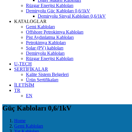
Diğer Maden Kabloları
Rüzgar Enerjisi Kabloları
Demiryolu Güç Kabloları 0,6/1kV
Demiryolu Sinyal Kabloları 0,6/1kV
KATALOGLAR
Gemi Kabloları
Offshore Petrokimya Kabloları
Pist Aydınlatma Kabloları
Petrokimya Kabloları
Solar (PV) kabloları
Demiryolu Kabloları
Rüzgar Enerjisi Kabloları
U-TECH
SERTİFİKALAR
Kalite Sistem Belgeleri
Ürün Sertifikaları
İLETİŞİM
TR
EN
Güç Kabloları 0,6/1kV
Home
Gemi Kabloları
Yat Kabloları