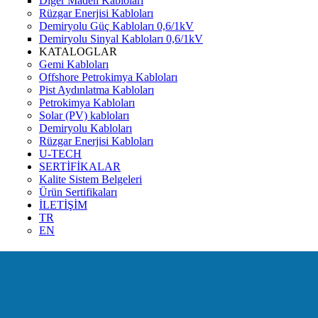
Diğer Maden Kabloları
Rüzgar Enerjisi Kabloları
Demiryolu Güç Kabloları 0,6/1kV
Demiryolu Sinyal Kabloları 0,6/1kV
KATALOGLAR
Gemi Kabloları
Offshore Petrokimya Kabloları
Pist Aydınlatma Kabloları
Petrokimya Kabloları
Solar (PV) kabloları
Demiryolu Kabloları
Rüzgar Enerjisi Kabloları
U-TECH
SERTİFİKALAR
Kalite Sistem Belgeleri
Ürün Sertifikaları
İLETİŞİM
TR
EN