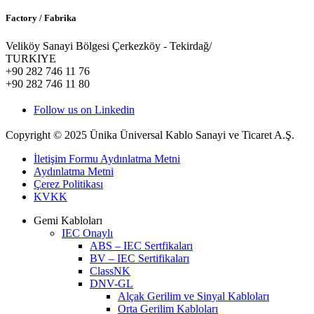
Factory / Fabrika
Veliköy Sanayi Bölgesi Çerkezköy - Tekirdağ/
TURKIYE
+90 282 746 11 76
+90 282 746 11 80
Follow us on Linkedin
Copyright © 2025 Ünika Üniversal Kablo Sanayi ve Ticaret A.Ş.
İletişim Formu Aydınlatma Metni
Aydınlatma Metni
Çerez Politikası
KVKK
Gemi Kabloları
IEC Onaylı
ABS – IEC Sertfikaları
BV – IEC Sertifikaları
ClassNK
DNV-GL
Alçak Gerilim ve Sinyal Kabloları
Orta Gerilim Kabloları