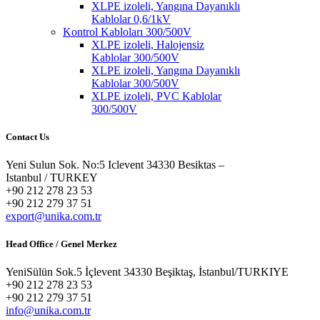
XLPE izoleli, Yangına Dayanıklı
Kablolar 0,6/1kV
Kontrol Kabloları 300/500V
XLPE izoleli, Halojensiz
Kablolar 300/500V
XLPE izoleli, Yangına Dayanıklı
Kablolar 300/500V
XLPE izoleli, PVC Kablolar
300/500V
Contact Us
Yeni Sulun Sok. No:5 Iclevent 34330 Besiktas –
Istanbul / TURKEY
+90 212 278 23 53
+90 212 279 37 51
export@unika.com.tr
Head Office / Genel Merkez
YeniSülün Sok.5 İçlevent 34330 Beşiktaş, İstanbul/TURKIYE
+90 212 278 23 53
+90 212 279 37 51
info@unika.com.tr