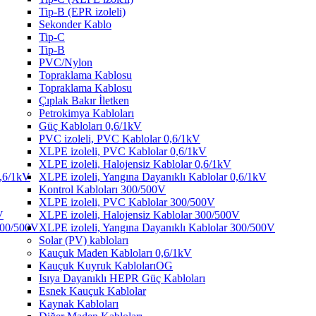
Tip-B (EPR izoleli)
Sekonder Kablo
Tip-C
Tip-B
PVC/Nylon
Topraklama Kablosu
Topraklama Kablosu
Çıplak Bakır İletken
Petrokimya Kabloları
Güç Kabloları 0,6/1kV
PVC izoleli, PVC Kablolar 0,6/1kV
XLPE izoleli, PVC Kablolar 0,6/1kV
XLPE izoleli, Halojensiz Kablolar 0,6/1kV
0,6/1kV
XLPE izoleli, Yangına Dayanıklı Kablolar 0,6/1kV
Kontrol Kabloları 300/500V
XLPE izoleli, PVC Kablolar 300/500V
V
XLPE izoleli, Halojensiz Kablolar 300/500V
 300/500V
XLPE izoleli, Yangına Dayanıklı Kablolar 300/500V
Solar (PV) kabloları
Kauçuk Maden Kabloları 0,6/1kV
Kauçuk Kuyruk KablolarıOG
Isıya Dayanıklı HEPR Güç Kabloları
Esnek Kauçuk Kablolar
Kaynak Kabloları