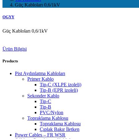
Güç Kabloları 0,6/1kV
OGYY
Güç Kabloları 0,6/1kV
Ürün Bilgisi
Products
Pist Aydınlatma Kabloları
Primer Kablo
Tip-C (XLPE izoleli)
Tip-B (EPR izoleli)
Sekonder Kablo
Tip-C
Tip-B
PVC/Nylon
Topraklama Kablosu
Topraklama Kablosu
Çıplak Bakır İletken
Power Cables – FR WSR