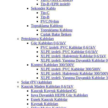
Tip-B (EPR izoleli)
Sekonder Kablo
Tip-C
Tip-B
PVC/Nylon
Topraklama Kablosu
Topraklama Kablosu
Çıplak Bakır İletken
Petrokimya Kabloları
Güç Kabloları 0,6/1kV
PVC izoleli, PVC Kablolar 0,6/1kV
XLPE izoleli, PVC Kablolar 0,6/1kV
XLPE izoleli, Halojensiz Kablolar 0,6/1kV
XLPE izoleli, Yangına Dayanıklı Kablolar 
Kontrol Kabloları 300/500V
XLPE izoleli, PVC Kablolar 300/500V
XLPE izoleli, Halojensiz Kablolar 300/500
XLPE izoleli, Yangına Dayanıklı Kablolar
Solar (PV) kabloları
Kauçuk Maden Kabloları 0,6/1kV
Kauçuk Kuyruk KablolarıOG
Isıya Dayanıklı HEPR Güç Kabloları
Esnek Kauçuk Kablolar
Kaynak Kabloları