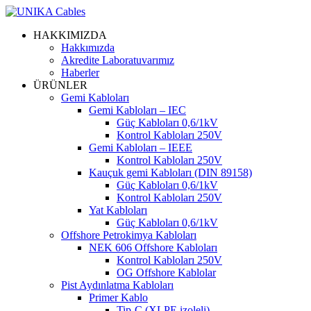
HAKKIMIZDA
Hakkımızda
Akredite Laboratuvarımız
Haberler
ÜRÜNLER
Gemi Kabloları
Gemi Kabloları – IEC
Güç Kabloları 0,6/1kV
Kontrol Kabloları 250V
Gemi Kabloları – IEEE
Kontrol Kabloları 250V
Kauçuk gemi Kabloları (DIN 89158)
Güç Kabloları 0,6/1kV
Kontrol Kabloları 250V
Yat Kabloları
Güç Kabloları 0,6/1kV
Offshore Petrokimya Kabloları
NEK 606 Offshore Kabloları
Kontrol Kabloları 250V
OG Offshore Kablolar
Pist Aydınlatma Kabloları
Primer Kablo
Tip-C (XLPE izoleli)