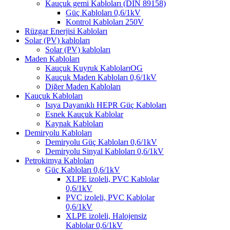
Kauçuk gemi Kabloları (DIN 89158)
Güç Kabloları 0,6/1kV
Kontrol Kabloları 250V
Rüzgar Enerjisi Kabloları
Solar (PV) kabloları
Solar (PV) kabloları
Maden Kabloları
Kauçuk Kuyruk KablolarıOG
Kauçuk Maden Kabloları 0,6/1kV
Diğer Maden Kabloları
Kauçuk Kabloları
Isıya Dayanıklı HEPR Güç Kabloları
Esnek Kauçuk Kablolar
Kaynak Kabloları
Demiryolu Kabloları
Demiryolu Güç Kabloları 0,6/1kV
Demiryolu Sinyal Kabloları 0,6/1kV
Petrokimya Kabloları
Güç Kabloları 0,6/1kV
XLPE izoleli, PVC Kablolar
0,6/1kV
PVC izoleli, PVC Kablolar
0,6/1kV
XLPE izoleli, Halojensiz
Kablolar 0,6/1kV