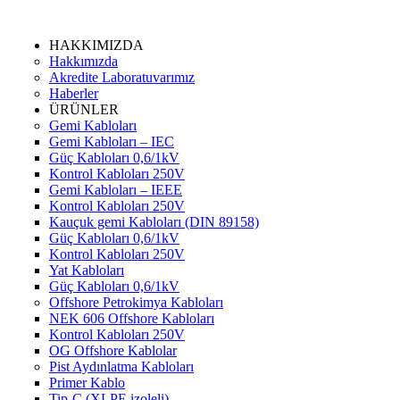
HAKKIMIZDA
Hakkımızda
Akredite Laboratuvarımız
Haberler
ÜRÜNLER
Gemi Kabloları
Gemi Kabloları – IEC
Güç Kabloları 0,6/1kV
Kontrol Kabloları 250V
Gemi Kabloları – IEEE
Kontrol Kabloları 250V
Kauçuk gemi Kabloları (DIN 89158)
Güç Kabloları 0,6/1kV
Kontrol Kabloları 250V
Yat Kabloları
Güç Kabloları 0,6/1kV
Offshore Petrokimya Kabloları
NEK 606 Offshore Kabloları
Kontrol Kabloları 250V
OG Offshore Kablolar
Pist Aydınlatma Kabloları
Primer Kablo
Tip-C (XLPE izoleli)