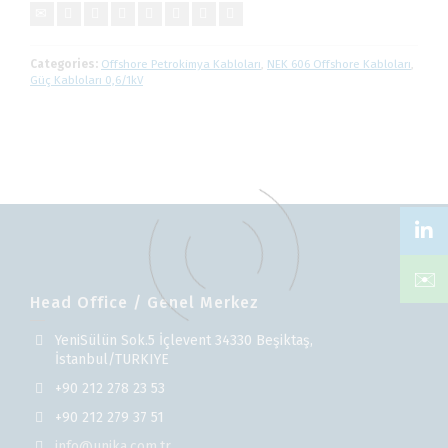
Categories:
Offshore Petrokimya Kabloları
,
NEK 606 Offshore Kabloları
,
Güç Kabloları 0,6/1kV
✉️
Head Office / Genel Merkez
YeniSülün Sok.5 İçlevent 34330 Beşiktaş,
İstanbul/TURKIYE
+90 212 278 23 53
+90 212 279 37 51
info@unika.com.tr