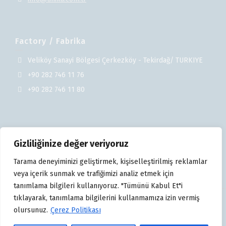
Factory / Fabrika
Veliköy Sanayi Bölgesi Çerkezköy - Tekirdağ/ TURKIYE
+90 282 746 11 76
+90 282 746 11 80
Gizliliğinize değer veriyoruz
Tarama deneyiminizi geliştirmek, kişiselleştirilmiş reklamlar
veya içerik sunmak ve trafiğimizi analiz etmek için
tanımlama bilgileri kullanıyoruz. "Tümünü Kabul Et"i
tıklayarak, tanımlama bilgilerini kullanmamıza izin vermiş
Copyright © 2025 Ünika Üniversal Kablo Sanayi ve Ticaret
olursunuz.
Çerez Politikası
A.Ş.