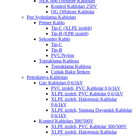
NEK 606 Offshore Kabloları
Kontrol Kabloları 250V
OG Offshore Kablolar
Pist Aydınlatma Kabloları
Primer Kablo
Tip-C (XLPE izoleli)
Tip-B (EPR izoleli)
Sekonder Kablo
Tip-C
Tip-B
PVC/Nylon
Topraklama Kablosu
Topraklama Kablosu
Çıplak Bakır İletken
Petrokimya Kabloları
Güç Kabloları 0,6/1kV
PVC izoleli, PVC Kablolar 0,6/1kV
XLPE izoleli, PVC Kablolar 0,6/1kV
XLPE izoleli, Halojensiz Kablolar
0,6/1kV
XLPE izoleli, Yangına Dayanıklı Kablolar
0,6/1kV
Kontrol Kabloları 300/500V
XLPE izoleli, PVC Kablolar 300/500V
XLPE izoleli, Halojensiz Kablolar