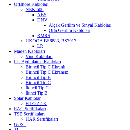
Offshore Kabloları
NEK 606
ABS
DNV
Alçak Gerilim ve Sinyal Kabloları
Orta Gerilim Kabloları
RMRS
UKOOA BS6883, BS7917
LR
Maden Kabloları
Vinç Kabloları
Pist Aydınlatma Kabloları
Birincil Tip C Ekranlı
Birincil Tip C Ekransız
Birincil Tip B
Birincil Tip C
İkincil Tip C
İkinci Tip B
Solar Kablolar
H1Z2Z2-K
EAC Sertifikaları
TSE Sertifikaları
HAR Sertifikaları
GOST
TL