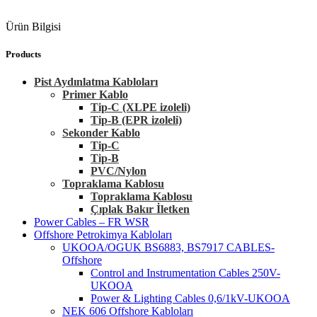
Ürün Bilgisi
Products
Pist Aydınlatma Kabloları
Primer Kablo
Tip-C (XLPE izoleli)
Tip-B (EPR izoleli)
Sekonder Kablo
Tip-C
Tip-B
PVC/Nylon
Topraklama Kablosu
Topraklama Kablosu
Çıplak Bakır İletken
Power Cables – FR WSR
Offshore Petrokimya Kabloları
UKOOA/OGUK BS6883, BS7917 CABLES-
Offshore
Control and Instrumentation Cables 250V-
UKOOA
Power & Lighting Cables 0,6/1kV-UKOOA
NEK 606 Offshore Kabloları