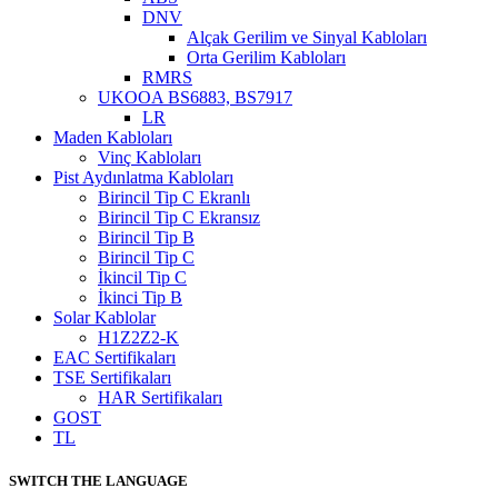
DNV
Alçak Gerilim ve Sinyal Kabloları
Orta Gerilim Kabloları
RMRS
UKOOA BS6883, BS7917
LR
Maden Kabloları
Vinç Kabloları
Pist Aydınlatma Kabloları
Birincil Tip C Ekranlı
Birincil Tip C Ekransız
Birincil Tip B
Birincil Tip C
İkincil Tip C
İkinci Tip B
Solar Kablolar
H1Z2Z2-K
EAC Sertifikaları
TSE Sertifikaları
HAR Sertifikaları
GOST
TL
SWITCH THE LANGUAGE