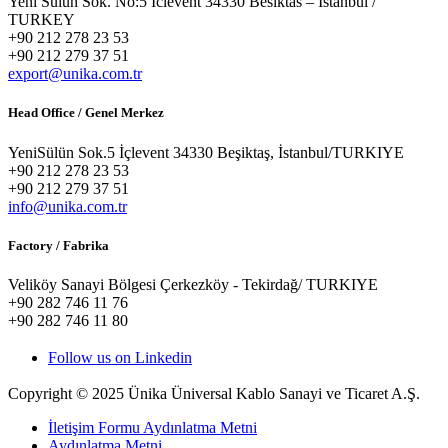
Yeni Sulun Sok. No:5 Iclevent 34330 Besiktas – Istanbul /
TURKEY
+90 212 278 23 53
+90 212 279 37 51
export@unika.com.tr
Head Office / Genel Merkez
YeniSülün Sok.5 İçlevent 34330 Beşiktaş, İstanbul/TURKIYE
+90 212 278 23 53
+90 212 279 37 51
info@unika.com.tr
Factory / Fabrika
Veliköy Sanayi Bölgesi Çerkezköy - Tekirdağ/ TURKIYE
+90 282 746 11 76
+90 282 746 11 80
Follow us on Linkedin
Copyright © 2025 Ünika Üniversal Kablo Sanayi ve Ticaret A.Ş.
İletişim Formu Aydınlatma Metni
Aydınlatma Metni