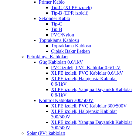
Primer Kablo
Tip-C (XLPE izoleli)
Tip-B (EPR izoleli)
Sekonder Kablo
Tip-C
Tip-B
PVC/Nylon
Topraklama Kablosu
Topraklama Kablosu
Çıplak Bakır İletken
Petrokimya Kabloları
Güç Kabloları 0,6/1kV
PVC izoleli, PVC Kablolar 0,6/1kV
XLPE izoleli, PVC Kablolar 0,6/1kV
XLPE izoleli, Halojensiz Kablolar
0,6/1kV
XLPE izoleli, Yangına Dayanıklı Kablolar
0,6/1kV
Kontrol Kabloları 300/500V
XLPE izoleli, PVC Kablolar 300/500V
XLPE izoleli, Halojensiz Kablolar
300/500V
XLPE izoleli, Yangına Dayanıklı Kablolar
300/500V
Solar (PV) kabloları