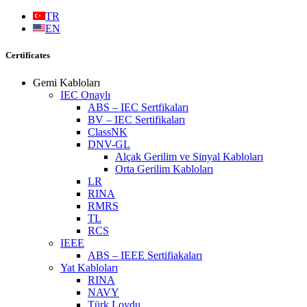
TR
EN
Certificates
Gemi Kabloları
IEC Onaylı
ABS – IEC Sertfikaları
BV – IEC Sertifikaları
ClassNK
DNV-GL
Alçak Gerilim ve Sinyal Kabloları
Orta Gerilim Kabloları
LR
RINA
RMRS
TL
RCS
IEEE
ABS – IEEE Sertifiakaları
Yat Kabloları
RINA
NAVY
Türk Loydu