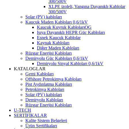
300/500V
XLPE izoleli, Yangına Dayanıklı Kablolar
300/500V
Solar (PV) kabloları
Kauçuk Maden Kabloları 0,6/1kV
Kauçuk Kuyruk KablolarıOG
Isıya Dayanıklı HEPR Güç Kabloları
Esnek Kauçuk Kablolar
Kaynak Kabloları
Diğer Maden Kabloları
Rüzgar Enerjisi Kabloları
Demiryolu Güç Kabloları 0,6/1kV
Demiryolu Sinyal Kabloları 0,6/1kV
KATALOGLAR
Gemi Kabloları
Offshore Petrokimya Kabloları
Pist Aydınlatma Kabloları
Petrokimya Kabloları
Solar (PV) kabloları
Demiryolu Kabloları
Rüzgar Enerjisi Kabloları
U-TECH
SERTİFİKALAR
Kalite Sistem Belgeleri
Ürün Sertifikaları