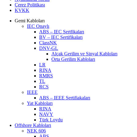
Çerez Politikası
KVKK
Gemi Kabloları
IEC Onaylı
ABS – IEC Sertfikaları
BV – IEC Sertifikaları
ClassNK
DNV-GL
Alçak Gerilim ve Sinyal Kabloları
Orta Gerilim Kabloları
LR
RINA
RMRS
TL
RCS
IEEE
ABS – IEEE Sertifiakaları
Yat Kabloları
RINA
NAVY
Türk Loydu
Offshore Kabloları
NEK 606
ABS