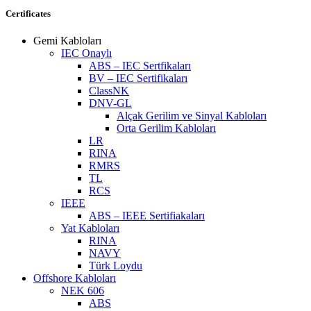
Certificates
Gemi Kabloları
IEC Onaylı
ABS – IEC Sertfikaları
BV – IEC Sertifikaları
ClassNK
DNV-GL
Alçak Gerilim ve Sinyal Kabloları
Orta Gerilim Kabloları
LR
RINA
RMRS
TL
RCS
IEEE
ABS – IEEE Sertifiakaları
Yat Kabloları
RINA
NAVY
Türk Loydu
Offshore Kabloları
NEK 606
ABS