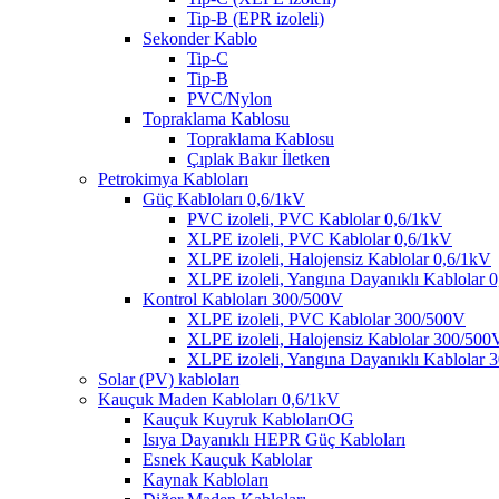
Tip-B (EPR izoleli)
Sekonder Kablo
Tip-C
Tip-B
PVC/Nylon
Topraklama Kablosu
Topraklama Kablosu
Çıplak Bakır İletken
Petrokimya Kabloları
Güç Kabloları 0,6/1kV
PVC izoleli, PVC Kablolar 0,6/1kV
XLPE izoleli, PVC Kablolar 0,6/1kV
XLPE izoleli, Halojensiz Kablolar 0,6/1kV
XLPE izoleli, Yangına Dayanıklı Kablolar 
Kontrol Kabloları 300/500V
XLPE izoleli, PVC Kablolar 300/500V
XLPE izoleli, Halojensiz Kablolar 300/500
XLPE izoleli, Yangına Dayanıklı Kablolar
Solar (PV) kabloları
Kauçuk Maden Kabloları 0,6/1kV
Kauçuk Kuyruk KablolarıOG
Isıya Dayanıklı HEPR Güç Kabloları
Esnek Kauçuk Kablolar
Kaynak Kabloları