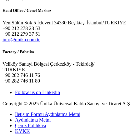
Head Office / Genel Merkez
YeniSülün Sok.5 İçlevent 34330 Beşiktaş, İstanbul/TURKIYE
+90 212 278 23 53
+90 212 279 37 51
info@unika.com.tr
Factory / Fabrika
Veliköy Sanayi Bölgesi Çerkezköy - Tekirdağ/
TURKIYE
+90 282 746 11 76
+90 282 746 11 80
Follow us on Linkedin
Copyright © 2025 Ünika Üniversal Kablo Sanayi ve Ticaret A.Ş.
İletişim Formu Aydınlatma Metni
Aydınlatma Metni
Çerez Politikası
KVKK