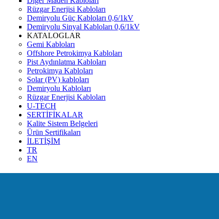
Diğer Maden Kabloları
Rüzgar Enerjisi Kabloları
Demiryolu Güç Kabloları 0,6/1kV
Demiryolu Sinyal Kabloları 0,6/1kV
KATALOGLAR
Gemi Kabloları
Offshore Petrokimya Kabloları
Pist Aydınlatma Kabloları
Petrokimya Kabloları
Solar (PV) kabloları
Demiryolu Kabloları
Rüzgar Enerjisi Kabloları
U-TECH
SERTİFİKALAR
Kalite Sistem Belgeleri
Ürün Sertifikaları
İLETİŞİM
TR
EN