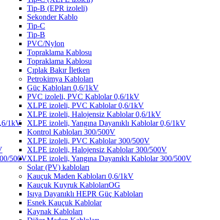
Tip-B (EPR izoleli)
Sekonder Kablo
Tip-C
Tip-B
PVC/Nylon
Topraklama Kablosu
Topraklama Kablosu
Çıplak Bakır İletken
Petrokimya Kabloları
Güç Kabloları 0,6/1kV
PVC izoleli, PVC Kablolar 0,6/1kV
XLPE izoleli, PVC Kablolar 0,6/1kV
XLPE izoleli, Halojensiz Kablolar 0,6/1kV
0,6/1kV
XLPE izoleli, Yangına Dayanıklı Kablolar 0,6/1kV
Kontrol Kabloları 300/500V
XLPE izoleli, PVC Kablolar 300/500V
V
XLPE izoleli, Halojensiz Kablolar 300/500V
 300/500V
XLPE izoleli, Yangına Dayanıklı Kablolar 300/500V
Solar (PV) kabloları
Kauçuk Maden Kabloları 0,6/1kV
Kauçuk Kuyruk KablolarıOG
Isıya Dayanıklı HEPR Güç Kabloları
Esnek Kauçuk Kablolar
Kaynak Kabloları