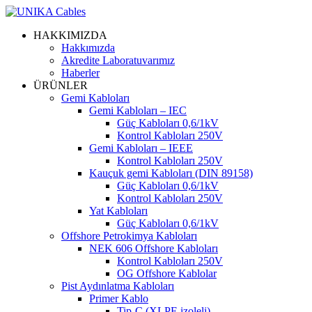
HAKKIMIZDA
Hakkımızda
Akredite Laboratuvarımız
Haberler
ÜRÜNLER
Gemi Kabloları
Gemi Kabloları – IEC
Güç Kabloları 0,6/1kV
Kontrol Kabloları 250V
Gemi Kabloları – IEEE
Kontrol Kabloları 250V
Kauçuk gemi Kabloları (DIN 89158)
Güç Kabloları 0,6/1kV
Kontrol Kabloları 250V
Yat Kabloları
Güç Kabloları 0,6/1kV
Offshore Petrokimya Kabloları
NEK 606 Offshore Kabloları
Kontrol Kabloları 250V
OG Offshore Kablolar
Pist Aydınlatma Kabloları
Primer Kablo
Tip-C (XLPE izoleli)