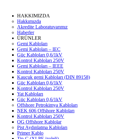
HAKKIMIZDA
Hakkımızda
Akredite Laboratuvarımız
Haberler
ÜRÜNLER
Gemi Kabloları
Gemi Kabloları – IEC
Güç Kabloları 0,6/1kV
Kontrol Kabloları 250V
Gemi Kabloları – IEEE
Kontrol Kabloları 250V
Kauçuk gemi Kabloları (DIN 89158)
Güç Kabloları 0,6/1kV
Kontrol Kabloları 250V
Yat Kabloları
Güç Kabloları 0,6/1kV
Offshore Petrokimya Kabloları
NEK 606 Offshore Kabloları
Kontrol Kabloları 250V
OG Offshore Kablolar
Pist Aydınlatma Kabloları
Primer Kablo
Tip-C (XLPE izoleli)