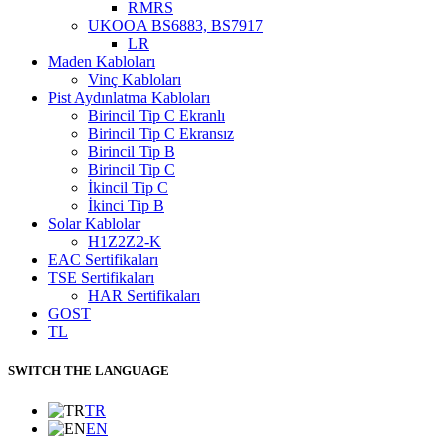
RMRS
UKOOA BS6883, BS7917
LR
Maden Kabloları
Vinç Kabloları
Pist Aydınlatma Kabloları
Birincil Tip C Ekranlı
Birincil Tip C Ekransız
Birincil Tip B
Birincil Tip C
İkincil Tip C
İkinci Tip B
Solar Kablolar
H1Z2Z2-K
EAC Sertifikaları
TSE Sertifikaları
HAR Sertifikaları
GOST
TL
SWITCH THE LANGUAGE
TR
EN