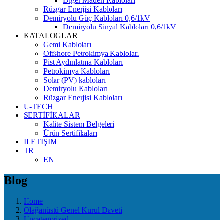
Diğer Maden Kabloları
Rüzgar Enerjisi Kabloları
Demiryolu Güç Kabloları 0,6/1kV
Demiryolu Sinyal Kabloları 0,6/1kV
KATALOGLAR
Gemi Kabloları
Offshore Petrokimya Kabloları
Pist Aydınlatma Kabloları
Petrokimya Kabloları
Solar (PV) kabloları
Demiryolu Kabloları
Rüzgar Enerjisi Kabloları
U-TECH
SERTİFİKALAR
Kalite Sistem Belgeleri
Ürün Sertifikaları
İLETİŞİM
TR
EN
Blog
Home
Olağanüstü Genel Kurul Daveti
Uncategorized