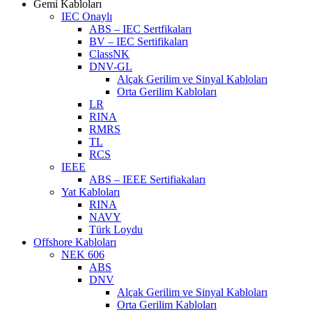
Gemi Kabloları
IEC Onaylı
ABS – IEC Sertfikaları
BV – IEC Sertifikaları
ClassNK
DNV-GL
Alçak Gerilim ve Sinyal Kabloları
Orta Gerilim Kabloları
LR
RINA
RMRS
TL
RCS
IEEE
ABS – IEEE Sertifiakaları
Yat Kabloları
RINA
NAVY
Türk Loydu
Offshore Kabloları
NEK 606
ABS
DNV
Alçak Gerilim ve Sinyal Kabloları
Orta Gerilim Kabloları