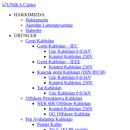
HAKKIMIZDA
Hakkımızda
Akredite Laboratuvarımız
Haberler
ÜRÜNLER
Gemi Kabloları
Gemi Kabloları – IEC
Güç Kabloları 0,6/1kV
Kontrol Kabloları 250V
Gemi Kabloları – IEEE
Kontrol Kabloları 250V
Kauçuk gemi Kabloları (DIN 89158)
Güç Kabloları 0,6/1kV
Kontrol Kabloları 250V
Yat Kabloları
Güç Kabloları 0,6/1kV
Offshore Petrokimya Kabloları
NEK 606 Offshore Kabloları
Kontrol Kabloları 250V
OG Offshore Kablolar
Pist Aydınlatma Kabloları
Primer Kablo
Tip-C (XLPE izoleli)