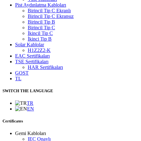
Pist Aydınlatma Kabloları
Birincil Tip C Ekranlı
Birincil Tip C Ekransız
Birincil Tip B
Birincil Tip C
İkincil Tip C
İkinci Tip B
Solar Kablolar
H1Z2Z2-K
EAC Sertifikaları
TSE Sertifikaları
HAR Sertifikaları
GOST
TL
SWITCH THE LANGUAGE
TR
EN
Certificates
Gemi Kabloları
IEC Onaylı