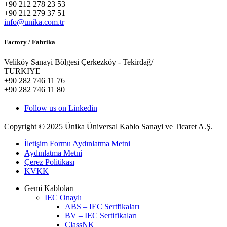
+90 212 278 23 53
+90 212 279 37 51
info@unika.com.tr
Factory / Fabrika
Veliköy Sanayi Bölgesi Çerkezköy - Tekirdağ/
TURKIYE
+90 282 746 11 76
+90 282 746 11 80
Follow us on Linkedin
Copyright © 2025 Ünika Üniversal Kablo Sanayi ve Ticaret A.Ş.
İletişim Formu Aydınlatma Metni
Aydınlatma Metni
Çerez Politikası
KVKK
Gemi Kabloları
IEC Onaylı
ABS – IEC Sertfikaları
BV – IEC Sertifikaları
ClassNK