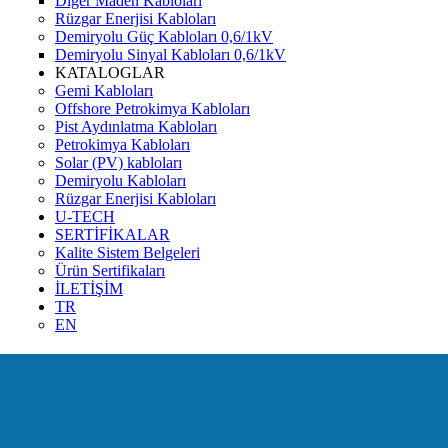
Diğer Maden Kabloları
Rüzgar Enerjisi Kabloları
Demiryolu Güç Kabloları 0,6/1kV
Demiryolu Sinyal Kabloları 0,6/1kV
KATALOGLAR
Gemi Kabloları
Offshore Petrokimya Kabloları
Pist Aydınlatma Kabloları
Petrokimya Kabloları
Solar (PV) kabloları
Demiryolu Kabloları
Rüzgar Enerjisi Kabloları
U-TECH
SERTİFİKALAR
Kalite Sistem Belgeleri
Ürün Sertifikaları
İLETİŞİM
TR
EN