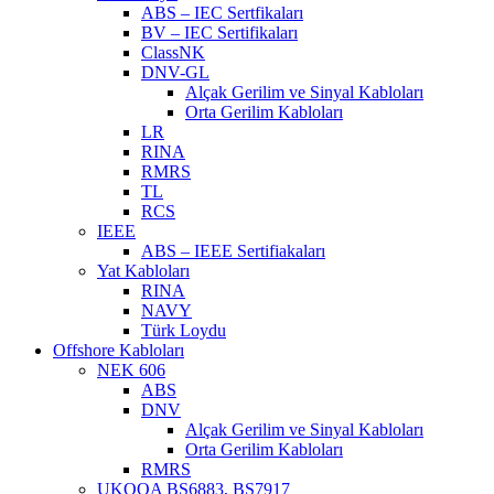
ABS – IEC Sertfikaları
BV – IEC Sertifikaları
ClassNK
DNV-GL
Alçak Gerilim ve Sinyal Kabloları
Orta Gerilim Kabloları
LR
RINA
RMRS
TL
RCS
IEEE
ABS – IEEE Sertifiakaları
Yat Kabloları
RINA
NAVY
Türk Loydu
Offshore Kabloları
NEK 606
ABS
DNV
Alçak Gerilim ve Sinyal Kabloları
Orta Gerilim Kabloları
RMRS
UKOOA BS6883, BS7917