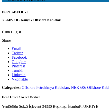
P6P13-BFOU-1
3,6/6kV OG Kauçuk Offshore Kabloları
Ürün Bilgisi
Share
Email
Twitter
Facebook
Google +
Pinterest
Tumblr
Linkedin
Vkontakte
Categories:
Offshore Petrokimya Kabloları
,
NEK 606 Offshore Kabl
Head Office / Genel Merkez
YeniSülün Sok.5 İçlevent 34330 Beşiktaş, İstanbul/TURKIYE