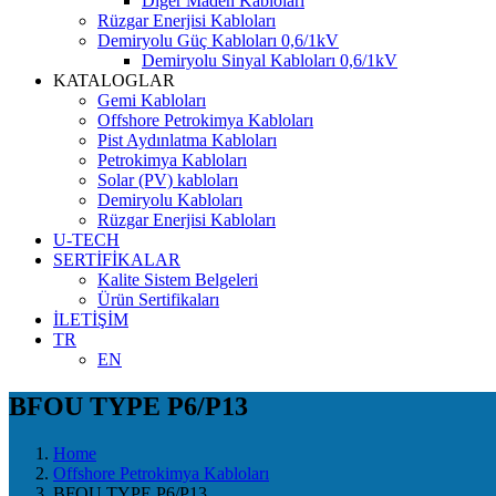
Diğer Maden Kabloları
Rüzgar Enerjisi Kabloları
Demiryolu Güç Kabloları 0,6/1kV
Demiryolu Sinyal Kabloları 0,6/1kV
KATALOGLAR
Gemi Kabloları
Offshore Petrokimya Kabloları
Pist Aydınlatma Kabloları
Petrokimya Kabloları
Solar (PV) kabloları
Demiryolu Kabloları
Rüzgar Enerjisi Kabloları
U-TECH
SERTİFİKALAR
Kalite Sistem Belgeleri
Ürün Sertifikaları
İLETİŞİM
TR
EN
BFOU TYPE P6/P13
Home
Offshore Petrokimya Kabloları
BFOU TYPE P6/P13