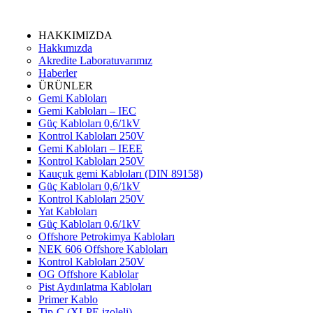
HAKKIMIZDA
Hakkımızda
Akredite Laboratuvarımız
Haberler
ÜRÜNLER
Gemi Kabloları
Gemi Kabloları – IEC
Güç Kabloları 0,6/1kV
Kontrol Kabloları 250V
Gemi Kabloları – IEEE
Kontrol Kabloları 250V
Kauçuk gemi Kabloları (DIN 89158)
Güç Kabloları 0,6/1kV
Kontrol Kabloları 250V
Yat Kabloları
Güç Kabloları 0,6/1kV
Offshore Petrokimya Kabloları
NEK 606 Offshore Kabloları
Kontrol Kabloları 250V
OG Offshore Kablolar
Pist Aydınlatma Kabloları
Primer Kablo
Tip-C (XLPE izoleli)