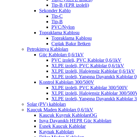
Tip-B (EPR izoleli)
Sekonder Kablo
Tip-C
Tip-B
PVC/Nylon
Topraklama Kablosu
Topraklama Kablosu
Çıplak Bakır İletken
Petrokimya Kabloları
Güç Kabloları 0,6/1kV
PVC izoleli, PVC Kablolar 0,6/1kV
XLPE izoleli, PVC Kablolar 0,6/1kV
XLPE izoleli, Halojensiz Kablolar 0,6/1kV
XLPE izoleli, Yangına Dayanıklı Kablolar 
Kontrol Kabloları 300/500V
XLPE izoleli, PVC Kablolar 300/500V
XLPE izoleli, Halojensiz Kablolar 300/500
XLPE izoleli, Yangına Dayanıklı Kablolar
Solar (PV) kabloları
Kauçuk Maden Kabloları 0,6/1kV
Kauçuk Kuyruk KablolarıOG
Isıya Dayanıklı HEPR Güç Kabloları
Esnek Kauçuk Kablolar
Kaynak Kabloları