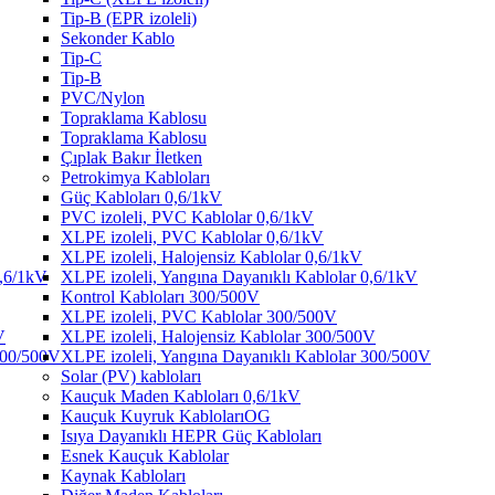
Tip-B (EPR izoleli)
Sekonder Kablo
Tip-C
Tip-B
PVC/Nylon
Topraklama Kablosu
Topraklama Kablosu
Çıplak Bakır İletken
Petrokimya Kabloları
Güç Kabloları 0,6/1kV
PVC izoleli, PVC Kablolar 0,6/1kV
XLPE izoleli, PVC Kablolar 0,6/1kV
XLPE izoleli, Halojensiz Kablolar 0,6/1kV
0,6/1kV
XLPE izoleli, Yangına Dayanıklı Kablolar 0,6/1kV
Kontrol Kabloları 300/500V
XLPE izoleli, PVC Kablolar 300/500V
V
XLPE izoleli, Halojensiz Kablolar 300/500V
 300/500V
XLPE izoleli, Yangına Dayanıklı Kablolar 300/500V
Solar (PV) kabloları
Kauçuk Maden Kabloları 0,6/1kV
Kauçuk Kuyruk KablolarıOG
Isıya Dayanıklı HEPR Güç Kabloları
Esnek Kauçuk Kablolar
Kaynak Kabloları