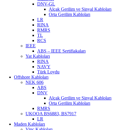
DNV-GL
Alçak Gerilim ve Sinyal Kabloları
Orta Gerilim Kabloları
LR
RINA
RMRS
TL
RCS
IEEE
ABS – IEEE Sertifiakaları
Yat Kabloları
RINA
NAVY
Türk Loydu
Offshore Kabloları
NEK 606
ABS
DNV
Alçak Gerilim ve Sinyal Kabloları
Orta Gerilim Kabloları
RMRS
UKOOA BS6883, BS7917
LR
Maden Kabloları
Vinç Kabloları