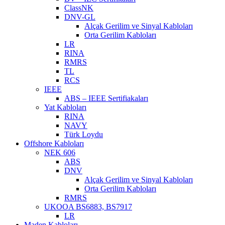
ClassNK
DNV-GL
Alçak Gerilim ve Sinyal Kabloları
Orta Gerilim Kabloları
LR
RINA
RMRS
TL
RCS
IEEE
ABS – IEEE Sertifiakaları
Yat Kabloları
RINA
NAVY
Türk Loydu
Offshore Kabloları
NEK 606
ABS
DNV
Alçak Gerilim ve Sinyal Kabloları
Orta Gerilim Kabloları
RMRS
UKOOA BS6883, BS7917
LR
Maden Kabloları