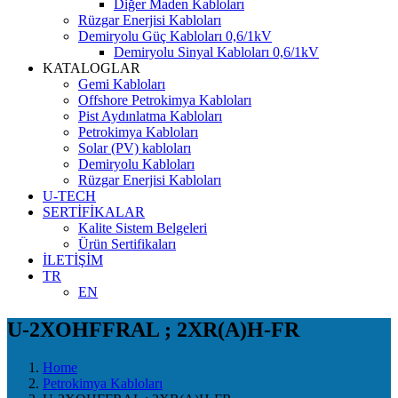
Diğer Maden Kabloları
Rüzgar Enerjisi Kabloları
Demiryolu Güç Kabloları 0,6/1kV
Demiryolu Sinyal Kabloları 0,6/1kV
KATALOGLAR
Gemi Kabloları
Offshore Petrokimya Kabloları
Pist Aydınlatma Kabloları
Petrokimya Kabloları
Solar (PV) kabloları
Demiryolu Kabloları
Rüzgar Enerjisi Kabloları
U-TECH
SERTİFİKALAR
Kalite Sistem Belgeleri
Ürün Sertifikaları
İLETİŞİM
TR
EN
U-2XOHFFRAL ; 2XR(A)H-FR
Home
Petrokimya Kabloları