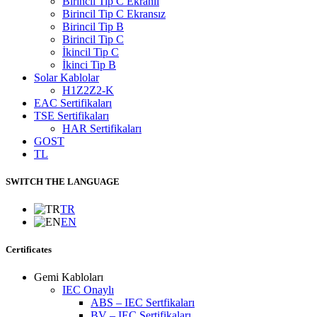
Birincil Tip C Ekranlı
Birincil Tip C Ekransız
Birincil Tip B
Birincil Tip C
İkincil Tip C
İkinci Tip B
Solar Kablolar
H1Z2Z2-K
EAC Sertifikaları
TSE Sertifikaları
HAR Sertifikaları
GOST
TL
SWITCH THE LANGUAGE
TR
EN
Certificates
Gemi Kabloları
IEC Onaylı
ABS – IEC Sertfikaları
BV – IEC Sertifikaları