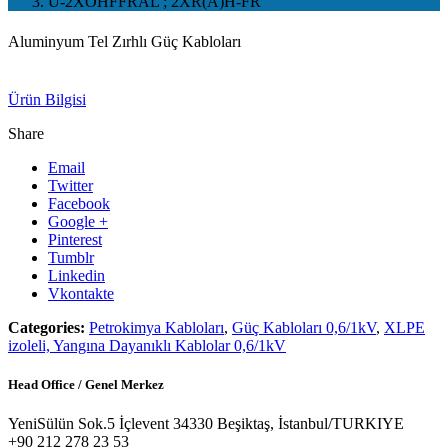
U-2XOHFFRAL ; 2XR(A)H-FR
Aluminyum Tel Zırhlı Güç Kabloları
Ürün Bilgisi
Share
Email
Twitter
Facebook
Google +
Pinterest
Tumblr
Linkedin
Vkontakte
Categories:
Petrokimya Kabloları
,
Güç Kabloları 0,6/1kV
,
XLPE
izoleli, Yangına Dayanıklı Kablolar 0,6/1kV
Head Office / Genel Merkez
YeniSülün Sok.5 İçlevent 34330 Beşiktaş, İstanbul/TURKIYE
+90 212 278 23 53