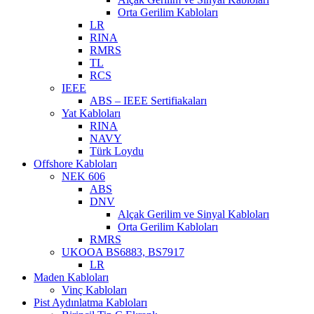
Orta Gerilim Kabloları
LR
RINA
RMRS
TL
RCS
IEEE
ABS – IEEE Sertifiakaları
Yat Kabloları
RINA
NAVY
Türk Loydu
Offshore Kabloları
NEK 606
ABS
DNV
Alçak Gerilim ve Sinyal Kabloları
Orta Gerilim Kabloları
RMRS
UKOOA BS6883, BS7917
LR
Maden Kabloları
Vinç Kabloları
Pist Aydınlatma Kabloları