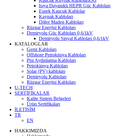
Kauçuk Kuyruk KablolarıOG
Isıya Dayanıklı HEPR Güç Kabloları
Esnek Kauçuk Kablolar
Kaynak Kabloları
Diğer Maden Kabloları
Rüzgar Enerjisi Kabloları
Demiryolu Güç Kabloları 0,6/1kV
Demiryolu Sinyal Kabloları 0,6/1kV
KATALOGLAR
Gemi Kabloları
Offshore Petrokimya Kabloları
Pist Aydınlatma Kabloları
Petrokimya Kabloları
Solar (PV) kabloları
Demiryolu Kabloları
Rüzgar Enerjisi Kabloları
U-TECH
SERTİFİKALAR
Kalite Sistem Belgeleri
Ürün Sertifikaları
İLETİŞİM
TR
EN
HAKKIMIZDA