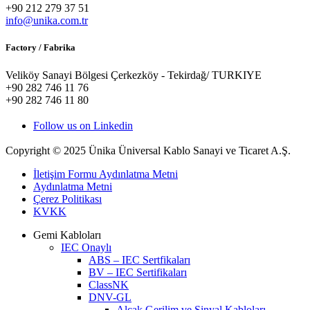
+90 212 279 37 51
info@unika.com.tr
Factory / Fabrika
Veliköy Sanayi Bölgesi Çerkezköy - Tekirdağ/ TURKIYE
+90 282 746 11 76
+90 282 746 11 80
Follow us on Linkedin
Copyright © 2025 Ünika Üniversal Kablo Sanayi ve Ticaret A.Ş.
İletişim Formu Aydınlatma Metni
Aydınlatma Metni
Çerez Politikası
KVKK
Gemi Kabloları
IEC Onaylı
ABS – IEC Sertfikaları
BV – IEC Sertifikaları
ClassNK
DNV-GL
Alçak Gerilim ve Sinyal Kabloları