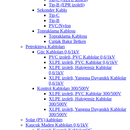
Tip-B (EPR izoleli)
Sekonder Kablo
Tip-C
Tip-B
PVC/Nylon
Topraklama Kablosu
Topraklama Kablosu
Çıplak Bakır İletken
Petrokimya Kabloları
Güç Kabloları 0,6/1kV
PVC izoleli, PVC Kablolar 0,6/1kV
XLPE izoleli, PVC Kablolar 0,6/1kV
XLPE izoleli, Halojensiz Kablolar
0,6/1kV
XLPE izoleli, Yangına Dayanıklı Kablolar
0,6/1kV
Kontrol Kabloları 300/500V
XLPE izoleli, PVC Kablolar 300/500V
XLPE izoleli, Halojensiz Kablolar
300/500V
XLPE izoleli, Yangına Dayanıklı Kablolar
300/500V
Solar (PV) kabloları
Kauçuk Maden Kabloları 0,6/1kV