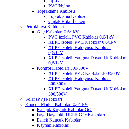
Tip-B
PVC/Nylon
Topraklama Kablosu
Topraklama Kablosu
Çıplak Bakır İletken
Petrokimya Kabloları
Güç Kabloları 0,6/1kV
PVC izoleli, PVC Kablolar 0,6/1kV
XLPE izoleli, PVC Kablolar 0,6/1kV
XLPE izoleli, Halojensiz Kablolar
0,6/1kV
XLPE izoleli, Yangına Dayanıklı Kablolar
0,6/1kV
Kontrol Kabloları 300/500V
XLPE izoleli, PVC Kablolar 300/500V
XLPE izoleli, Halojensiz Kablolar
300/500V
XLPE izoleli, Yangına Dayanıklı Kablolar
300/500V
Solar (PV) kabloları
Kauçuk Maden Kabloları 0,6/1kV
Kauçuk Kuyruk KablolarıOG
Isıya Dayanıklı HEPR Güç Kabloları
Esnek Kauçuk Kablolar
Kaynak Kabloları