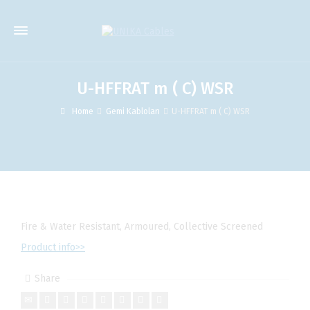
U-HFFRAT m ( C) WSR
Home
Gemi Kabloları
U-HFFRAT m ( C) WSR
Fire & Water Resistant, Armoured, Collective Screened
Product info>>
Share