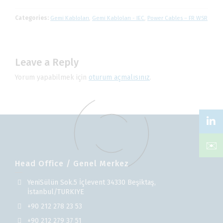
Categories:
Gemi Kabloları
,
Gemi Kabloları - IEC
,
Power Cables – FR WSR
Leave a Reply
Yorum yapabilmek için
oturum açmalısınız
.
✉️
Head Office / Genel Merkez
YeniSülün Sok.5 İçlevent 34330 Beşiktaş,
İstanbul/TURKIYE
+90 212 278 23 53
+90 212 279 37 51