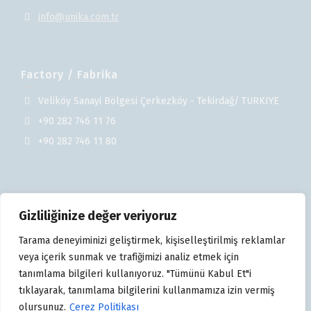
info@unika.com.tr
Factory / Fabrika
Veliköy Sanayi Bölgesi Çerkezköy - Tekirdağ/ TURKIYE
+90 282 746 11 76
+90 282 746 11 80
Gizliliğinize değer veriyoruz
Tarama deneyiminizi geliştirmek, kişiselleştirilmiş reklamlar
veya içerik sunmak ve trafiğimizi analiz etmek için
tanımlama bilgileri kullanıyoruz. "Tümünü Kabul Et"i
tıklayarak, tanımlama bilgilerini kullanmamıza izin vermiş
Copyright © 2025 Ünika Üniversal Kablo Sanayi ve Ticaret
olursunuz.
Çerez Politikası