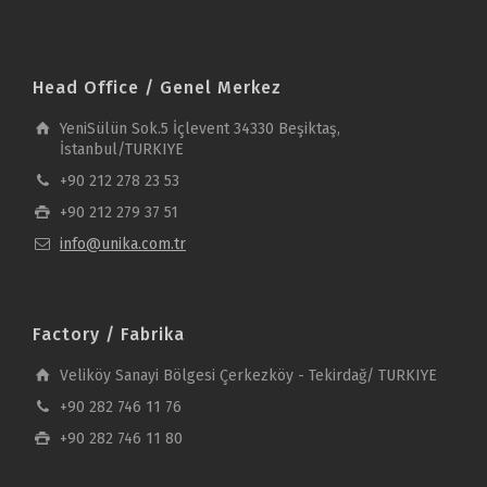
Head Office / Genel Merkez
YeniSülün Sok.5 İçlevent 34330 Beşiktaş,
İstanbul/TURKIYE
+90 212 278 23 53
+90 212 279 37 51
info@unika.com.tr
Factory / Fabrika
Veliköy Sanayi Bölgesi Çerkezköy - Tekirdağ/ TURKIYE
+90 282 746 11 76
+90 282 746 11 80