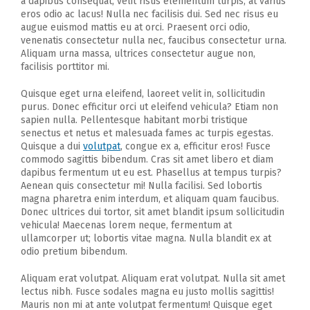
a dapibus consequat, velit risus elementum turpis, at varius
eros odio ac lacus! Nulla nec facilisis dui. Sed nec risus eu
augue euismod mattis eu at orci. Praesent orci odio,
venenatis consectetur nulla nec, faucibus consectetur urna.
Aliquam urna massa, ultrices consectetur augue non,
facilisis porttitor mi.
Quisque eget urna eleifend, laoreet velit in, sollicitudin
purus. Donec efficitur orci ut eleifend vehicula? Etiam non
sapien nulla. Pellentesque habitant morbi tristique
senectus et netus et malesuada fames ac turpis egestas.
Quisque a dui
volutpat
, congue ex a, efficitur eros! Fusce
commodo sagittis bibendum. Cras sit amet libero et diam
dapibus fermentum ut eu est. Phasellus at tempus turpis?
Aenean quis consectetur mi! Nulla facilisi. Sed lobortis
magna pharetra enim interdum, et aliquam quam faucibus.
Donec ultrices dui tortor, sit amet blandit ipsum sollicitudin
vehicula! Maecenas lorem neque, fermentum at
ullamcorper ut; lobortis vitae magna. Nulla blandit ex at
odio pretium bibendum.
Aliquam erat volutpat. Aliquam erat volutpat. Nulla sit amet
lectus nibh. Fusce sodales magna eu justo mollis sagittis!
Mauris non mi at ante volutpat fermentum! Quisque eget